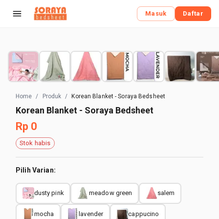
Masuk
Daftar
Home
/
Produk
/
Korean Blanket - Soraya Bedsheet
Korean Blanket - Soraya Bedsheet
Rp 0
Stok habis
Pilih Varian:
dusty pink
meadow green
salem
mocha
lavender
cappucino