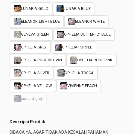
LUNARIA GOLD
LUNARIA BLUE
ELEANOR LIGHT BLUE
ELEANOR WHITE
GENEVA GREEN
OPHELIA BUTTERFLY BLUE
OPHELIA GREY
OPHELIA PURPLE
OPHELIA ROSE BROWN
OPHELIA ROSE PINK
OPHELIA SILVER
OPHELIA TOSCA
OPHELIA YELLOW
VIVIENNE PEACH
jaquard grey
Deskripsi Produk
DIBACA YA, AGAR TIDAK ADA KESALAH PAHAMAN